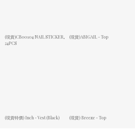
(現貨)CB00104 NAIL STICKER,
(現貨)ABIGAIL - Top
24PCS
(現貨特價) Inch - Vest (Black)
(現貨) Breeze - Top