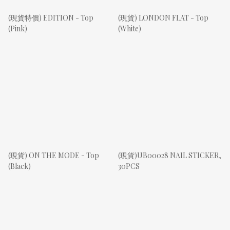
(現貨特價) EDITION - Top
(現貨) LONDON FLAT - Top
(Pink)
(White)
(現貨) ON THE MODE - Top
(現貨)UB00028 NAIL STICKER,
(Black)
30PCS