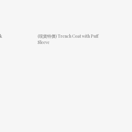
ck
(現貨特價) Trench Coat with Puff
Sleeve