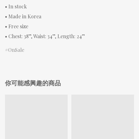
• In stock 

• Made in Korea 

• Free size 

• Chest: 38”, Waist: 34”, Length: 24”
OnSale
你可能感興趣的商品